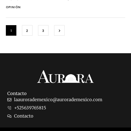
OPINIÓN
1
2
3
Contacto
laaurorademexico@aurorademexico.com
+525639765815
Contacto