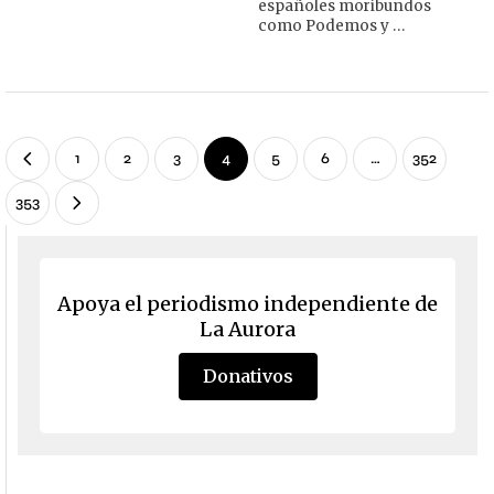
españoles moribundos
como Podemos y …
1
2
3
4
5
6
…
352
353
Apoya el periodismo independiente de
La Aurora
Donativos