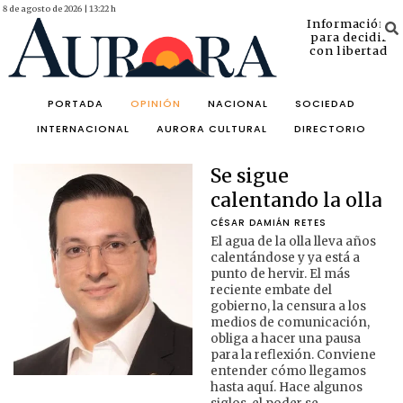
8 de agosto de 2026 | 13:22 h
Información
para decidir
con libertad
PORTADA
OPINIÓN
NACIONAL
SOCIEDAD
INTERNACIONAL
AURORA CULTURAL
DIRECTORIO
Se sigue
calentando la olla
CÉSAR DAMIÁN RETES
El agua de la olla lleva años
calentándose y ya está a
punto de hervir. El más
reciente embate del
gobierno, la censura a los
medios de comunicación,
obliga a hacer una pausa
para la reflexión. Conviene
entender cómo llegamos
hasta aquí. Hace algunos