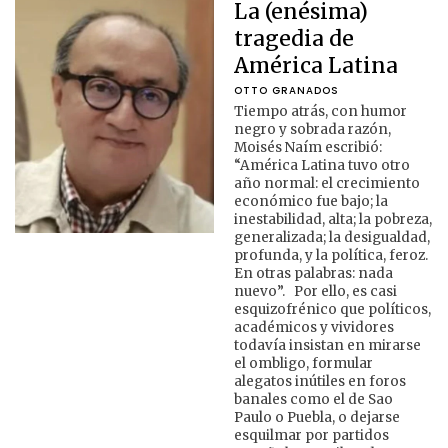
La (enésima)
tragedia de
América Latina
OTTO GRANADOS
Tiempo atrás, con humor
negro y sobrada razón,
Moisés Naím escribió:
“América Latina tuvo otro
año normal: el crecimiento
económico fue bajo; la
inestabilidad, alta; la pobreza,
generalizada; la desigualdad,
profunda, y la política, feroz.
En otras palabras: nada
nuevo”. Por ello, es casi
esquizofrénico que políticos,
académicos y vividores
todavía insistan en mirarse
el ombligo, formular
alegatos inútiles en foros
banales como el de Sao
Paulo o Puebla, o dejarse
esquilmar por partidos