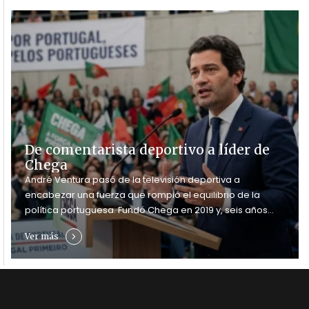
De comentarista deportivo a líder de
Chega
André Ventura pasó de la televisión deportiva a
encabezar una fuerza que rompió el equilibrio de la
política portuguesa. Fundó Chega en 2019 y, seis años
después, el partido alcanzó 60 diputados y se convirtió
Ver más
en la principal oposición parlamentaria