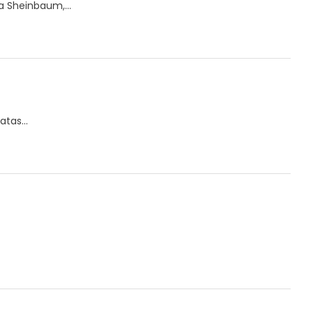
a Sheinbaum,...
tas...