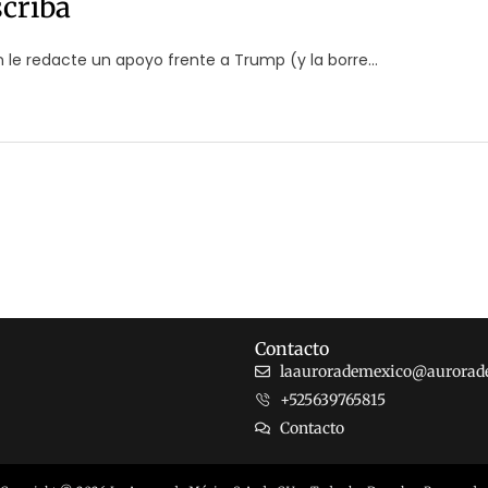
scriba
le redacte un apoyo frente a Trump (y la borre...
Contacto
laaurorademexico@aurorad
+525639765815
Contacto