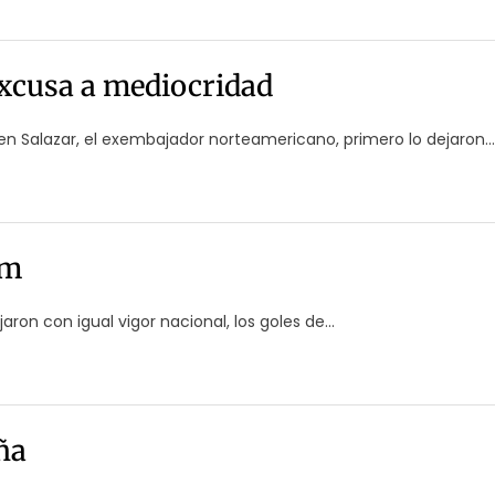
excusa a mediocridad
Ken Salazar, el exembajador norteamericano, primero lo dejaron...
um
aron con igual vigor nacional, los goles de...
ña