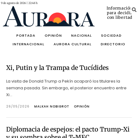
9 de agosto de 2026 | 22:48 h
Información
para decidir
con libertad
PORTADA
OPINIÓN
NACIONAL
SOCIEDAD
INTERNACIONAL
AURORA CULTURAL
DIRECTORIO
Xi, Putin y la Trampa de Tucídides
La visita de Donald Trump a Pekín acaparó los titulares la
semana pasada. Sin embargo, el posterior encuentro entre
Xi...
26/05/2026
MALKAH NOBIGROT
OPINIÓN
Diplomacia de espejos: el pacto Trump-Xi
y su sombra sobre el T-MEC