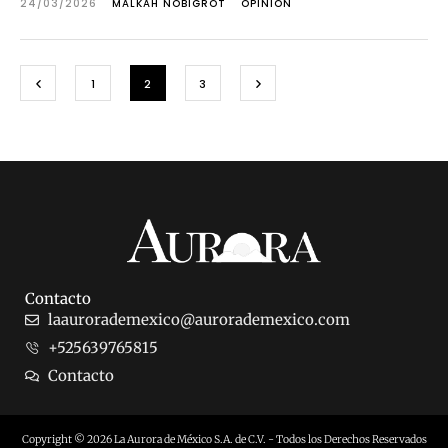
24/03/2026
MALKAH NOBIGROT
OPINIÓN
1
2
3
Contacto
laaurorademexico@aurorademexico.com
+525639765815
Contacto
Copyright © 2026 La Aurora de México S.A. de C.V. - Todos los Derechos Reservados