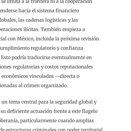
se limita a la frontera ni a la cooperación
tenderse hacia el sistema financiero
obales, las cadenas logísticas y las
operaciones ilícitas. También empieza a
ial con México, incluida la próxima revisión
cumplimiento regulatorio y confianza
. Esto podría traducirse eventualmente en
iones regulatorias y costos reputacionales
s económicos vinculados —directa o
ionadas al crimen organizado.
 un tema central para la seguridad global y
u deficiente actuación frente a este flagelo
oberanía, particularmente cuando amplias
de estructuras criminales con poder territorial,