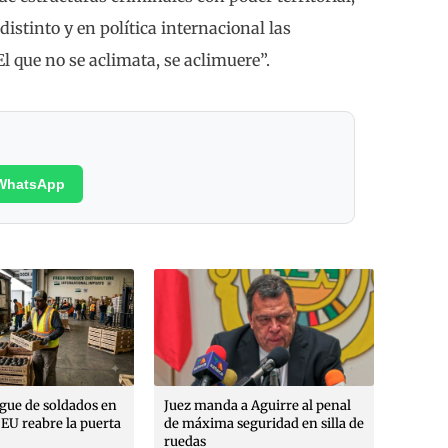
istinto y en política internacional las
El que no se aclimata, se aclimuere”.
WhatsApp
Poética
margin
Rojo A
Max Ro
Moren
egue de soldados en
Juez manda a Aguirre al penal
EU reabre la puerta
de máxima seguridad en silla de
ruedas