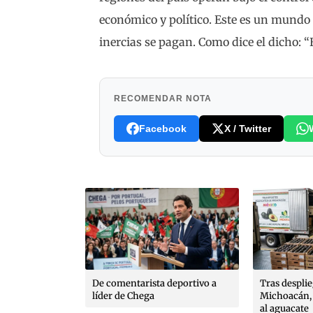
económico y político. Este es un mundo d
inercias se pagan. Como dice el dicho: “
RECOMENDAR NOTA
Facebook
X / Twitter
es, poéticas
que González
poldo Ayala,
rto López
De comentarista deportivo a
Tras despli
líder de Chega
Michoacán, 
al aguacate