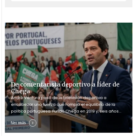
De comentarista deportivo a líder de
Chega
André Ventura pasó de la televisión deportiva a
encabezar una fuerza que rompió el equilibrio de la
política portuguesa. Fundó Chega en 2019 y, seis años
después, el partido alcanzó 60 diputados y se convirtió
Ver más
en la principal oposición parlamentaria