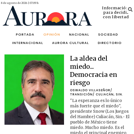
8 de agosto de 2026 | 07:09 h
Información
para decidir
con libertad
PORTADA
OPINIÓN
NACIONAL
SOCIEDAD
INTERNACIONAL
AURORA CULTURAL
DIRECTORIO
La aldea del
miedo...
Democracia en
riesgo
OSWALDO VILLASEÑOR/ 
TRANSICIÓN/ CULIACÁN, SIN.
"La esperanza es lo único
más fuerte que el miedo",
presidente Snow (Los Juegos
del Hambre) Culiacán, Sin.- El
pueblo de México tiene
miedo. Mucho miedo. Es el
miedo el principal enemigo