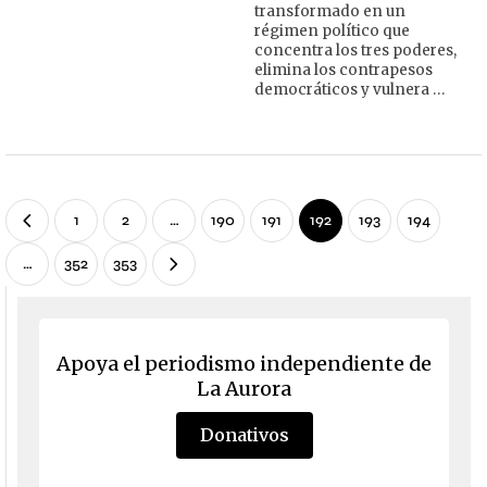
transformado en un
régimen político que
concentra los tres poderes,
elimina los contrapesos
democráticos y vulnera …
1
2
…
190
191
192
193
194
…
352
353
Apoya el periodismo independiente de
La Aurora
Donativos