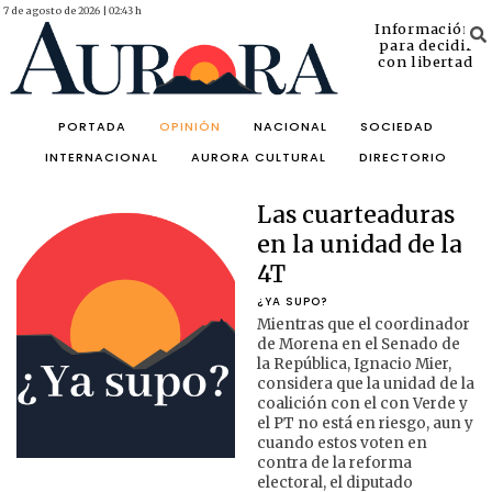
7 de agosto de 2026 | 02:43 h
Información
para decidir
con libertad
PORTADA
OPINIÓN
NACIONAL
SOCIEDAD
INTERNACIONAL
AURORA CULTURAL
DIRECTORIO
Las cuarteaduras
en la unidad de la
4T
¿YA SUPO?
Mientras que el coordinador
de Morena en el Senado de
la República, Ignacio Mier,
considera que la unidad de la
coalición con el con Verde y
el PT no está en riesgo, aun y
cuando estos voten en
contra de la reforma
electoral, el diputado