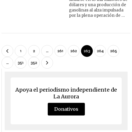
dólares y una producción de
gasolinas al alza impulsada
por la plena operación de …
1
2
…
261
262
263
264
265
…
351
352
Apoya el periodismo independiente de
La Aurora
Donativos