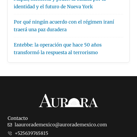
identidad y el futuro de Nueva York
Por qué ningún acuerdo con el régimen iraní
traerá una paz duradera
Entebbe: la operación que hace 50 años
transformó la respuesta al terrorismo
Contacto
laaurorademexico@aurorademexico.com
+525639765815