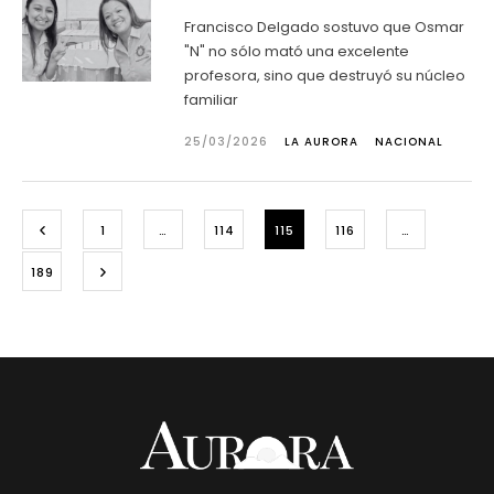
Francisco Delgado sostuvo que Osmar
"N" no sólo mató una excelente
profesora, sino que destruyó su núcleo
familiar
25/03/2026
LA AURORA
NACIONAL
1
…
114
115
116
…
189