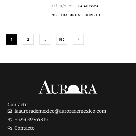
07/08/2026
LA AURORA
PORTADA
,
UNCATEGORIZED
1
2
…
190
Contacto
laaurorademexico@aurorademexico.com
+525639765815
Contacto