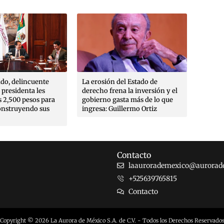
do, delincuente
La erosión del Estado de
Crean 
a presidenta les
derecho frena la inversión y el
Libert
 2,500 pesos para
gobierno gasta más de lo que
acudir
onstruyendo sus
ingresa: Guillermo Ortiz
interna
el caso
Contacto
laaurorademexico@aurorad
+525639765815
Contacto
Copyright © 2026 La Aurora de México S.A. de C.V. - Todos los Derechos Reservado