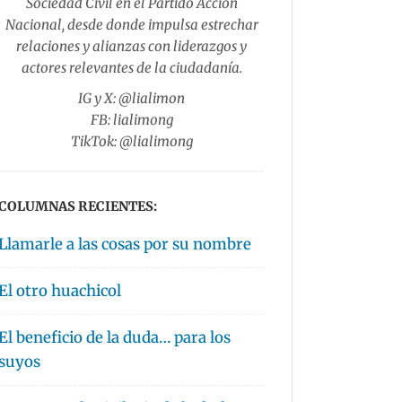
Sociedad Civil en el Partido Acción
Nacional, desde donde impulsa estrechar
relaciones y alianzas con liderazgos y
actores relevantes de la ciudadanía.
IG y X: @lialimon
FB: lialimong
TikTok: @lialimong
COLUMNAS RECIENTES:
Llamarle a las cosas por su nombre
El otro huachicol
El beneficio de la duda… para los
suyos