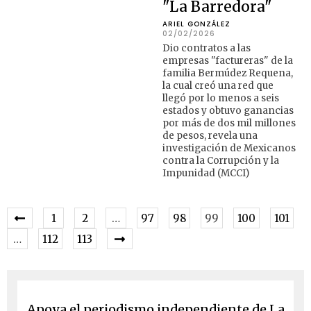
"La Barredora"
ARIEL GONZÁLEZ
02/02/2026
Dio contratos a las
empresas "factureras" de la
familia Bermúdez Requena,
la cual creó una red que
llegó por lo menos a seis
estados y obtuvo ganancias
por más de dos mil millones
de pesos, revela una
investigación de Mexicanos
contra la Corrupción y la
Impunidad (MCCI)
1
2
…
97
98
99
100
101
…
112
113
Apoya el periodismo independiente de La