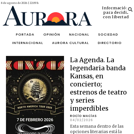
8 de agosto de 2026 | 22:09 h
Información
para decidir
con libertad
PORTADA
OPINIÓN
NACIONAL
SOCIEDAD
INTERNACIONAL
AURORA CULTURAL
DIRECTORIO
La Agenda. La
legendaria banda
Kansas, en
concierto;
estrenos de teatro
y series
imperdibles
ROCÍO MACÍAS
04/02/2026
Esta semana dentro de las
opciones literarias está la