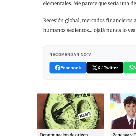
elementales. Me parece que sería una de
Recesión global, mercados financieros a
humanos sedientos… ojalá nunca lo ve
RECOMENDAR NOTA
Facebook
X / Twitter
desaparición
Denominación de origen
Zendaya y 