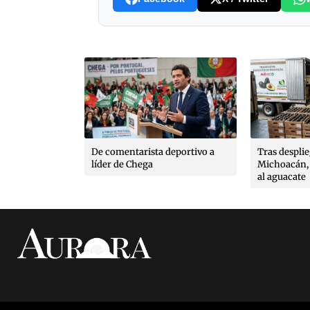
es, poéticas
que González
poldo Ayala,
rto López
De comentarista deportivo a
Tras despli
líder de Chega
Michoacán, 
al aguacate