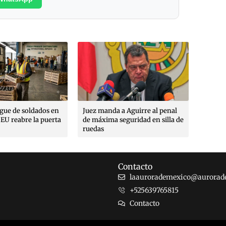
Poética
margin
Rojo A
Max Ro
Moren
egue de soldados en
Juez manda a Aguirre al penal
EU reabre la puerta
de máxima seguridad en silla de
ruedas
Contacto
laaurorademexico@aurorad
+525639765815
Contacto