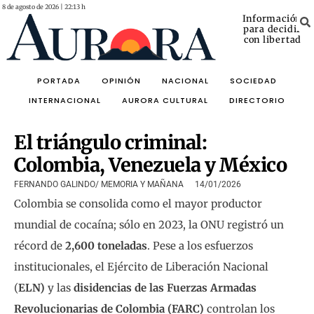
8 de agosto de 2026 | 22:13 h
Información
para decidir
con libertad
PORTADA
OPINIÓN
NACIONAL
SOCIEDAD
INTERNACIONAL
AURORA CULTURAL
DIRECTORIO
El triángulo criminal:
Colombia, Venezuela y México
FERNANDO GALINDO/ MEMORIA Y MAÑANA
14/01/2026
Colombia se consolida como el mayor productor
mundial de cocaína; sólo en 2023, la ONU registró un
récord de
2,600 toneladas
. Pese a los esfuerzos
institucionales, el Ejército de Liberación Nacional
(
ELN)
y las
disidencias de las Fuerzas Armadas
Revolucionarias de Colombia (FARC)
controlan los