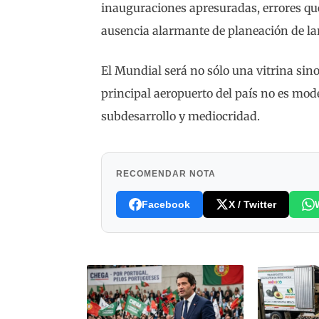
inauguraciones apresuradas, errores qu
ausencia alarmante de planeación de la
El Mundial será no sólo una vitrina sino
principal aeropuerto del país no es mode
subdesarrollo y mediocridad.
RECOMENDAR NOTA
Facebook
X / Twitter
es, poéticas
que González
poldo Ayala,
rto López