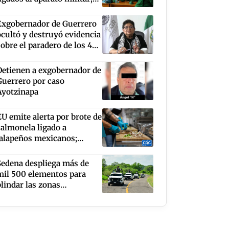
los acusa de patrocinar el
terrorismo
Exgobernador de Guerrero
ocultó y destruyó evidencia
sobre el paradero de los 43
normalistas: FGR
Detienen a exgobernador de
Guerrero por caso
Ayotzinapa
EU emite alerta por brote de
salmonela ligado a
jalapeños mexicanos;
suman 345 contagios
Sedena despliega más de
mil 500 elementos para
blindar las zonas
aguacateras de Michoacán