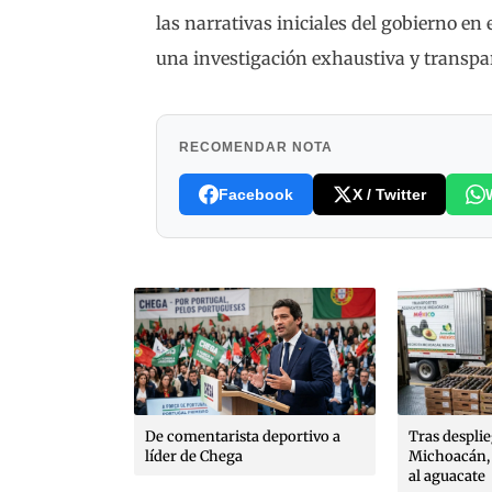
las narrativas iniciales del gobierno en
una investigación exhaustiva y transpa
RECOMENDAR NOTA
Facebook
X / Twitter
deportivo a
Tras despliegue de soldados en
Juez manda 
Michoacán, EU reabre la puerta
de máxima s
al aguacate
ruedas