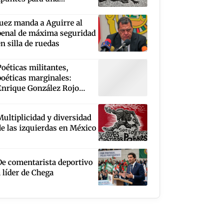
cartografía
Juez manda a Aguirre al
penal de máxima seguridad
en silla de ruedas
Poéticas militantes,
poéticas marginales:
Enrique González Rojo
Arthur, Leopoldo Ayala,
Max Rojas, Roberto López
Multiplicidad y diversidad
Moreno
de las izquierdas en México
De comentarista deportivo
a líder de Chega