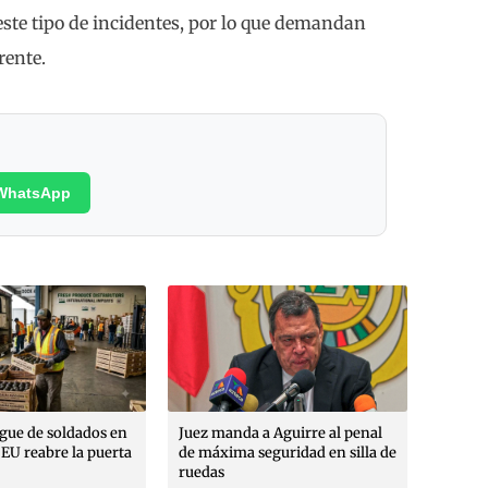
 este tipo de incidentes, por lo que demandan
rente.
WhatsApp
Poéticas militantes, poéticas
marginales: Enrique González
Rojo Arthur, Leopoldo Ayala,
Max Rojas, Roberto López
Moreno
a Aguirre al penal
De com
eguridad en silla de
líder 