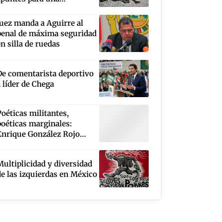
cartografía
Juez manda a Aguirre al
penal de máxima seguridad
en silla de ruedas
De comentarista deportivo
a líder de Chega
Poéticas militantes,
poéticas marginales:
Enrique González Rojo
Arthur, Leopoldo Ayala,
Max Rojas, Roberto López
Multiplicidad y diversidad
Moreno
de las izquierdas en México