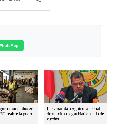
WhatsApp
Poética
margin
Rojo A
Max Ro
Moren
egue de soldados en
Juez manda a Aguirre al penal
EU reabre la puerta
de máxima seguridad en silla de
ruedas