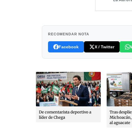
RECOMENDAR NOTA
Facebook
X / Twitter
es, poéticas
que González
poldo Ayala,
rto López
De comentarista deportivo a
Tras despli
líder de Chega
Michoacán, 
al aguacate