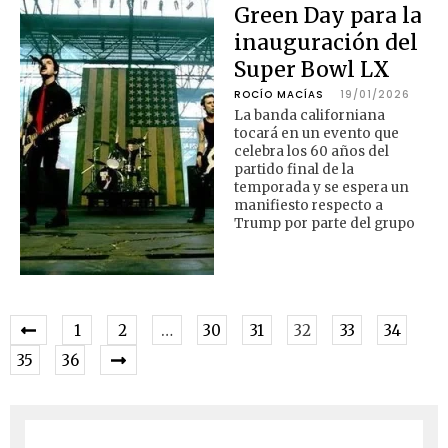
Green Day para la
inauguración del
Super Bowl LX
ROCÍO MACÍAS
19/01/2026
La banda californiana
tocará en un evento que
celebra los 60 años del
partido final de la
temporada y se espera un
manifiesto respecto a
Trump por parte del grupo
1
2
…
30
31
32
33
34
35
36