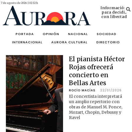
7 de agosto de 2026 | 02:32 h
Información
para decidir
con libertad
PORTADA
OPINIÓN
NACIONAL
SOCIEDAD
INTERNACIONAL
AURORA CULTURAL
DIRECTORIO
El pianista Héctor
Rojas ofrecerá
concierto en
Bellas Artes
ROCÍO MACÍAS
22/01/2026
El concertista interpretará
un amplio repertorio con
obras de Manuel M. Ponce,
Mozart, Chopin, Debussy y
Ravel