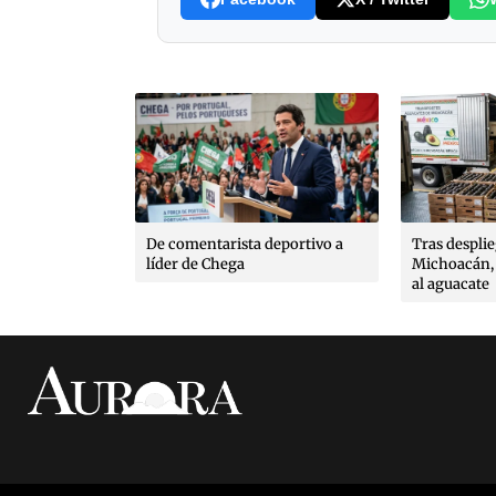
es, poéticas
que González
poldo Ayala,
rto López
De comentarista deportivo a
Tras despli
líder de Chega
Michoacán, 
al aguacate