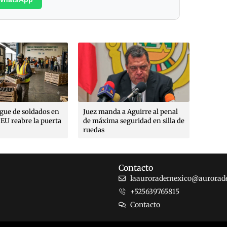
Poética
margin
Rojo A
Max Ro
Moren
egue de soldados en
Juez manda a Aguirre al penal
EU reabre la puerta
de máxima seguridad en silla de
ruedas
Contacto
laaurorademexico@aurorad
+525639765815
Contacto