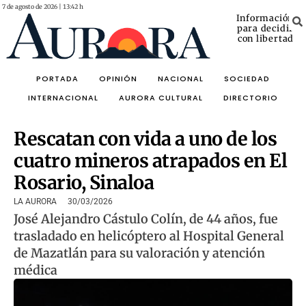
7 de agosto de 2026 | 13:42 h
Información
para decidir
con libertad
PORTADA
OPINIÓN
NACIONAL
SOCIEDAD
INTERNACIONAL
AURORA CULTURAL
DIRECTORIO
Rescatan con vida a uno de los
cuatro mineros atrapados en El
Rosario, Sinaloa
LA AURORA
30/03/2026
José Alejandro Cástulo Colín, de 44 años, fue
trasladado en helicóptero al Hospital General
de Mazatlán para su valoración y atención
médica