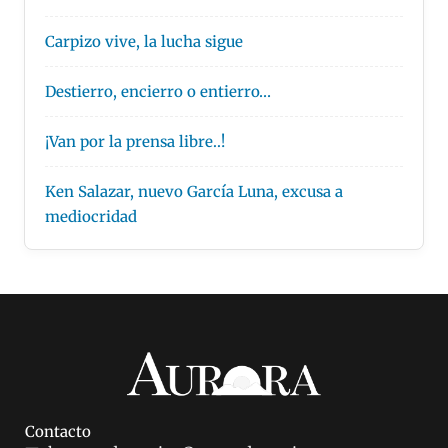
Carpizo vive, la lucha sigue
Destierro, encierro o entierro…
¡Van por la prensa libre..!
Ken Salazar, nuevo García Luna, excusa a
mediocridad
Contacto