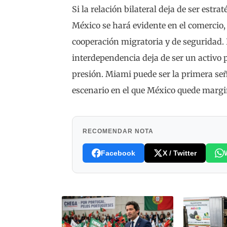
Si la relación bilateral deja de ser estra
México se hará evidente en el comercio,
cooperación migratoria y de seguridad. 
interdependencia deja de ser un activo p
presión. Miami puede ser la primera se
escenario en el que México quede margi
RECOMENDAR NOTA
Facebook
X / Twitter
es, poéticas
que González
poldo Ayala,