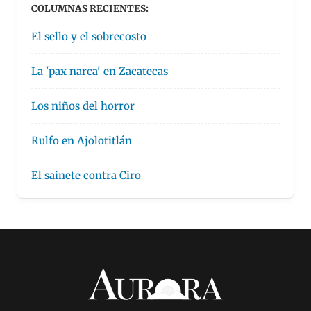
COLUMNAS RECIENTES:
El sello y el sobrecosto
La 'pax narca' en Zacatecas
Los niños del horror
Rulfo en Ajolotitlán
El sainete contra Ciro