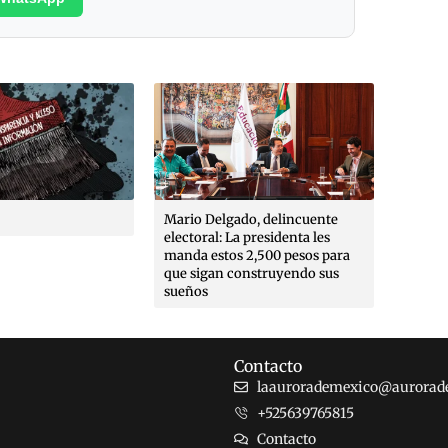
Mario Delgado, delincuente
La ero
electoral: La presidenta les
derecho
manda estos 2,500 pesos para
gobier
que sigan construyendo sus
ingresa
sueños
Contacto
laaurorademexico@aurorad
+525639765815
Contacto