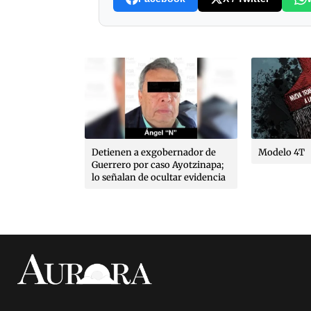
tado de
Detienen a exgobernador de
Modelo 4T
inversión y el
Guerrero por caso Ayotzinapa;
ás de lo que
lo señalan de ocultar evidencia
o Ortiz