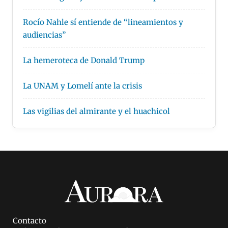
Rocío Nahle sí entiende de “lineamientos y
audiencias”
La hemeroteca de Donald Trump
La UNAM y Lomelí ante la crisis
Las vigilias del almirante y el huachicol
Contacto