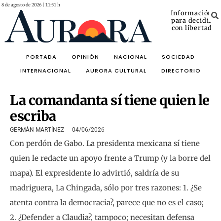
8 de agosto de 2026 | 11:51 h
Información
para decidir
con libertad
PORTADA
OPINIÓN
NACIONAL
SOCIEDAD
INTERNACIONAL
AURORA CULTURAL
DIRECTORIO
La comandanta sí tiene quien le
escriba
GERMÁN MARTÍNEZ
04/06/2026
Con perdón de Gabo. La presidenta mexicana sí tiene
quien le redacte un apoyo frente a Trump (y la borre del
mapa). El expresidente lo advirtió, saldría de su
madriguera, La Chingada, sólo por tres razones: 1. ¿Se
atenta contra la democracia?, parece que no es el caso;
2. ¿Defender a Claudia?, tampoco; necesitan defensa