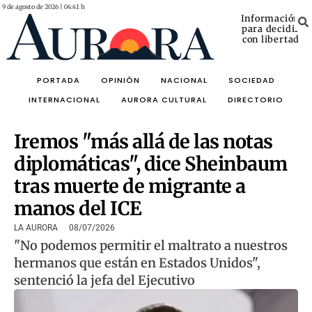
9 de agosto de 2026 | 04:41 h
Información
para decidir
con libertad
PORTADA
OPINIÓN
NACIONAL
SOCIEDAD
INTERNACIONAL
AURORA CULTURAL
DIRECTORIO
Iremos "más allá de las notas
diplomáticas", dice Sheinbaum
tras muerte de migrante a
manos del ICE
LA AURORA
08/07/2026
"No podemos permitir el maltrato a nuestros
hermanos que están en Estados Unidos",
sentenció la jefa del Ejecutivo