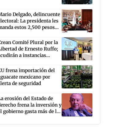
Mario Delgado, delincuente
electoral: La presidenta les
manda estos 2,500 pesos
para que sigan
construyendo sus sueños
Crean Comité Plural por la
Libertad de Ernesto Ruffo;
acudirán a instancias
internacionales para
isibilizar el caso
EU frena importación del
aguacate mexicano por
alerta de seguridad
La erosión del Estado de
derecho frena la inversión y
el gobierno gasta más de lo
que ingresa: Guillermo
Ortiz