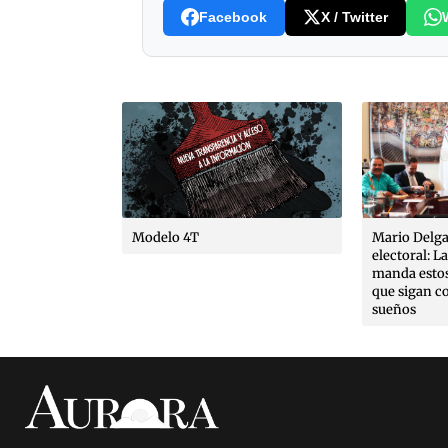
Facebook
X / Twitter
al por la
Modelo 4T
Mario Delga
to Ruffo;
electoral: L
cias
manda estos
ara visibilizar
que sigan c
sueños