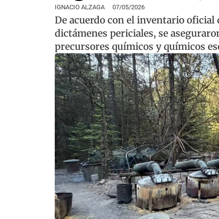
IGNACIO ALZAGA
07/05/2026
De acuerdo con el inventario oficial 
dictámenes periciales, se aseguraron
precursores químicos y químicos es