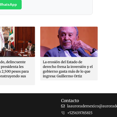
WhatsApp
do, delincuente
La erosión del Estado de
Crean 
a presidenta les
derecho frena la inversión y el
Libert
 2,500 pesos para
gobierno gasta más de lo que
acudir
onstruyendo sus
ingresa: Guillermo Ortiz
interna
el caso
Contacto
laaurorademexico@aurorad
+525639765815