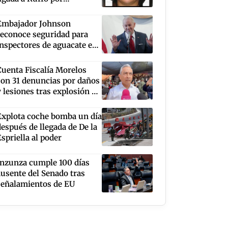
contrabando de
combustible
Embajador Johnson
reconoce seguridad para
inspectores de aguacate en
Michoacán
Cuenta Fiscalía Morelos
con 31 denuncias por daños
y lesiones tras explosión en
la colonia Las Granjas:
Fernando Blumenkron
Explota coche bomba un día
después de llegada de De la
Espriella al poder
Inzunza cumple 100 días
ausente del Senado tras
señalamientos de EU