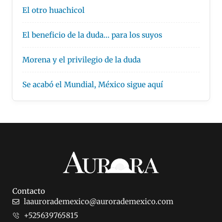
El otro huachicol
El beneficio de la duda… para los suyos
Morena y el privilegio de la duda
Se acabó el Mundial, México sigue aquí
Contacto
laaurorademexico@aurorademexico.com
+525639765815