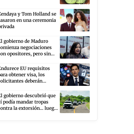
Zendaya y Tom Holland se
casaron en una ceremonia
privada
El gobierno de Maduro
comienza negociaciones
con opositores, pero sin
Corina Machado y
Edmundo González
Endurece EU requisitos
para obtener visa, los
solicitantes deberán
mantener abiertas al
público sus redes sociales
El gobierno descubrió que
sí podía mandar tropas
contra la extorsión... luego
de que EU cerró la puerta al
aguacate