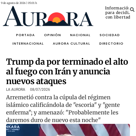
9 de agosto de 2026 | 05:01 h
Información
para decidir
con libertad
PORTADA
OPINIÓN
NACIONAL
SOCIEDAD
INTERNACIONAL
AURORA CULTURAL
DIRECTORIO
Trump da por terminado el alto
al fuego con Irán y anuncia
nuevos ataques
LA AURORA
08/07/2026
Arremetió contra la cúpula del régimen
islámico calificándola de "escoria" y "gente
enferma"; y amenazó: "Probablemente les
daremos duro de nuevo esta noche"