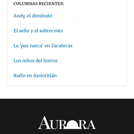
COLUMNAS RECIENTES:
Andy, el diminuto
El sello y el sobrecosto
La 'pax narca' en Zacatecas
Los niños del horror
Rulfo en Ajolotitlán