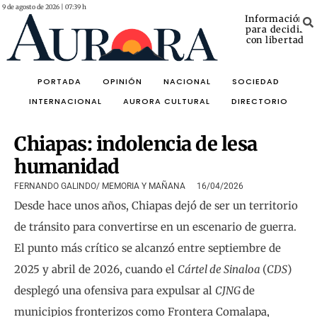
9 de agosto de 2026 | 07:39 h
Información
para decidir
con libertad
PORTADA
OPINIÓN
NACIONAL
SOCIEDAD
INTERNACIONAL
AURORA CULTURAL
DIRECTORIO
Chiapas: indolencia de lesa
humanidad
FERNANDO GALINDO/ MEMORIA Y MAÑANA
16/04/2026
Desde hace unos años, Chiapas dejó de ser un territorio
de tránsito para convertirse en un escenario de guerra.
El punto más crítico se alcanzó entre septiembre de
2025 y abril de 2026, cuando el
Cártel de Sinaloa
(
CDS
)
desplegó una ofensiva para expulsar al
CJNG
de
municipios fronterizos como Frontera Comalapa,