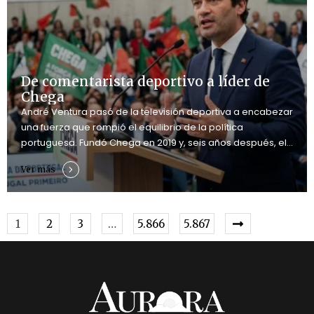
De comentarista deportivo a líder de
Chega
André Ventura pasó de la televisión deportiva a encabezar
una fuerza que rompió el equilibrio de la política
portuguesa. Fundó Chega en 2019 y, seis años después, el
partido alcanzó 60 diputados y se convirtió en la principal
Ver más
oposición parlamentaria
1
2
3
…
5.866
5.867