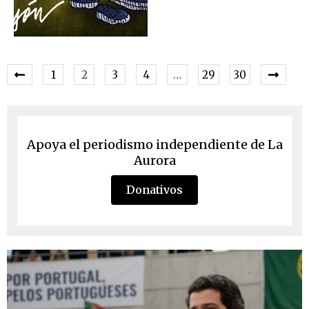
1
2
3
4
…
29
30
Apoya el periodismo independiente de La
Aurora
Donativos