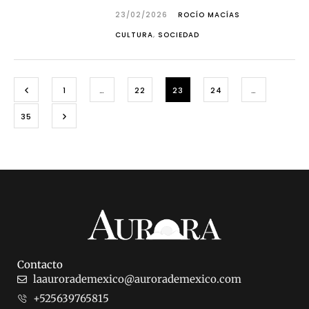
23/02/2026
ROCÍO MACÍAS
CULTURA
,
SOCIEDAD
1
…
22
23
24
…
35
Contacto
laaurorademexico@aurorademexico.com
+525639765815