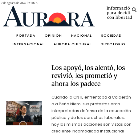
7 de agosto de 2026 | 23:09 h
Información
para decidir
con libertad
PORTADA
OPINIÓN
NACIONAL
SOCIEDAD
INTERNACIONAL
AURORA CULTURAL
DIRECTORIO
Los apoyó, los alentó, los
revivió, les prometió y
ahora los padece
Cuando la CNTE enfrentaba a Calderón
o a Peña Nieto, sus protestas eran
interpretadas defensa de la educación
pública y de los derechos laborales;
hoy las mismas acciones son vistas con
creciente incomodidad institucional