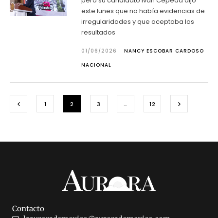
pero su candidato Iván Cepeda dijo
este lunes que no había evidencias de
irregularidades y que aceptaba los
resultados
01/06/2026
NANCY ESCOBAR CARDOSO
NACIONAL
1
2
3
…
12
Contacto