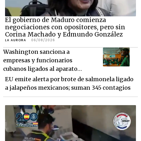
El gobierno de Maduro comienza
negociaciones con opositores, pero sin
Corina Machado y Edmundo González
LA AURORA
06/08/2026
Washington sanciona a
empresas y funcionarios
cubanos ligados al aparato
militar; los acusa de patrocinar
EU emite alerta por brote de salmonela ligado
el terrorismo
a jalapeños mexicanos; suman 345 contagios