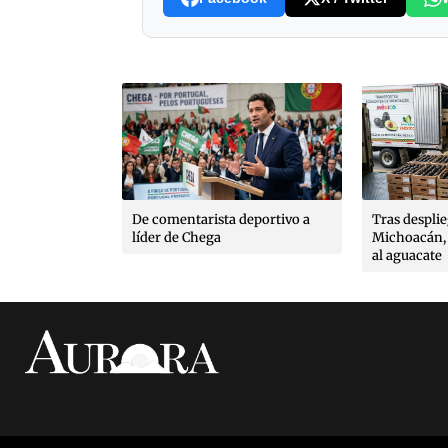
es, poéticas
que González
poldo Ayala,
rto López
De comentarista deportivo a
Tras despli
líder de Chega
Michoacán, 
al aguacate