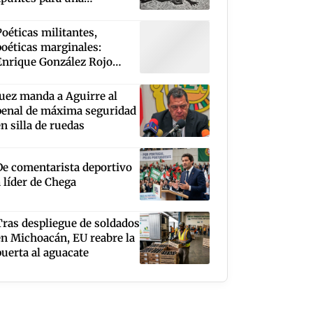
cartografía
Poéticas militantes,
poéticas marginales:
Enrique González Rojo
Arthur, Leopoldo Ayala,
Max Rojas, Roberto López
Juez manda a Aguirre al
Moreno
penal de máxima seguridad
en silla de ruedas
De comentarista deportivo
a líder de Chega
Tras despliegue de soldados
en Michoacán, EU reabre la
puerta al aguacate