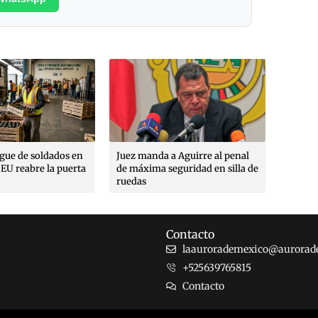
Poética
margin
Rojo A
Max Ro
Moren
egue de soldados en
Juez manda a Aguirre al penal
EU reabre la puerta
de máxima seguridad en silla de
ruedas
Contacto
laaurorademexico@aurorad
+525639765815
Contacto