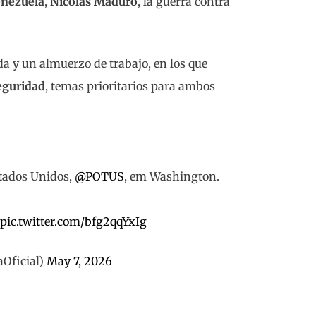
nezuela
,
Nicolás Maduro
, la guerra contra
a y un almuerzo de trabajo, en los que
eguridad
, temas prioritarios para ambos
tados Unidos,
@POTUS
, em Washington.
pic.twitter.com/bfg2qqYxIg
Oficial)
May 7, 2026