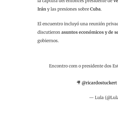
la captura del entonces presidente de
Ve
Irán
y las presiones sobre
Cuba
.
El encuentro incluyó una reunión privad
discutieron
asuntos económicos y de s
gobiernos.
Encontro com o presidente dos Es
🎥
@ricardostuckert
— Lula (@Lula