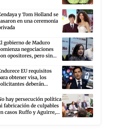
Zendaya y Tom Holland se
casaron en una ceremonia
privada
El gobierno de Maduro
comienza negociaciones
con opositores, pero sin
Corina Machado y
Edmundo González
Endurece EU requisitos
para obtener visa, los
solicitantes deberán
mantener abiertas al
público sus redes sociales
No hay persecución política
ni fabricación de culpables
en casos Ruffo y Aguirre,
dice Laura Itzel