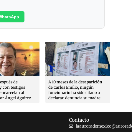
WhatsApp
espués de
A 10 meses de la desaparición
No hay
y con testigos
de Carlos Emilio, ningún
fabric
encarcelan al
funcionario ha sido citado a
casos R
or Ángel Aguirre
declarar, denuncia su madre
Laura I
Contacto
laaurorademexico@aurorad