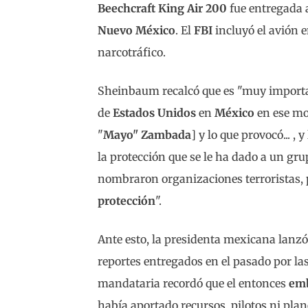
Beechcraft King Air 200
fue entregada 
Nuevo México
. El
FBI
incluyó el avión 
narcotráfico.
Sheinbaum recalcó que es "muy importan
de
Estados Unidos
en
México
en ese mo
"
Mayo" Zambada
] y lo que provocó... 
la protección que se le ha dado a un gru
nombraron organizaciones terroristas,
protección
".
Ante esto, la presidenta mexicana lanzó
reportes entregados en el pasado por l
mandataria recordó que el entonces
emb
había aportado recursos, pilotos ni plan