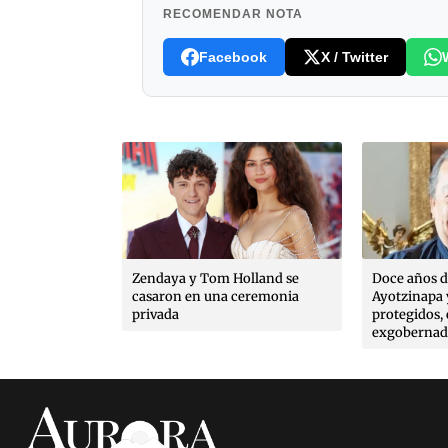
RECOMENDAR NOTA
Facebook
X / Twitter
ón política ni
Zendaya y Tom Holland se
Doce años d
lpables en
casaron en una ceremonia
Ayotzinapa 
irre, dice
privada
protegidos, 
exgobernad