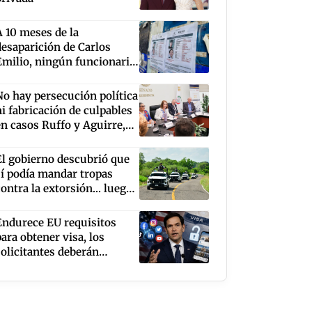
A 10 meses de la
desaparición de Carlos
Emilio, ningún funcionario
a sido citado a declarar,
denuncia su madre
No hay persecución política
ni fabricación de culpables
en casos Ruffo y Aguirre,
dice Laura Itzel
El gobierno descubrió que
sí podía mandar tropas
contra la extorsión... luego
de que EU cerró la puerta al
aguacate
Endurece EU requisitos
para obtener visa, los
solicitantes deberán
mantener abiertas al
público sus redes sociales