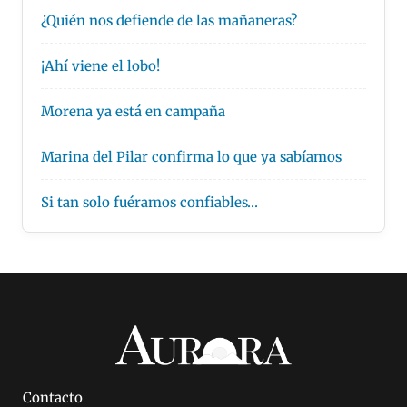
¿Quién nos defiende de las mañaneras?
¡Ahí viene el lobo!
Morena ya está en campaña
Marina del Pilar confirma lo que ya sabíamos
Si tan solo fuéramos confiables…
Contacto