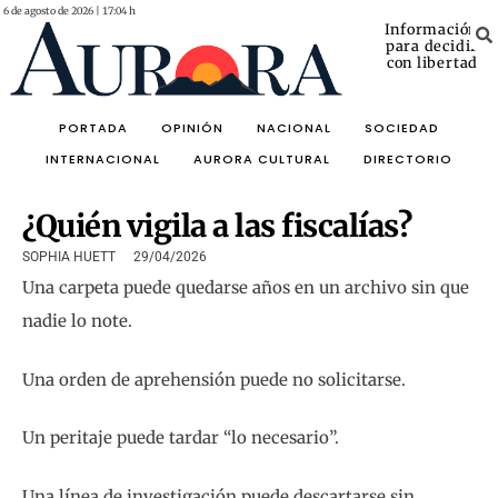
6 de agosto de 2026 | 17:04 h
Información
para decidir
con libertad
PORTADA
OPINIÓN
NACIONAL
SOCIEDAD
INTERNACIONAL
AURORA CULTURAL
DIRECTORIO
¿Quién vigila a las fiscalías?
SOPHIA HUETT
29/04/2026
Una carpeta puede quedarse años en un archivo sin que
nadie lo note.
Una orden de aprehensión puede no solicitarse.
Un peritaje puede tardar “lo necesario”.
Una línea de investigación puede descartarse sin