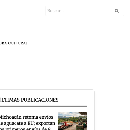
ORA CULTURAL
ÚLTIMAS PUBLICACIONES
Michoacán retoma envíos
de aguacate a EU; exportan
los primeros envíos de 9