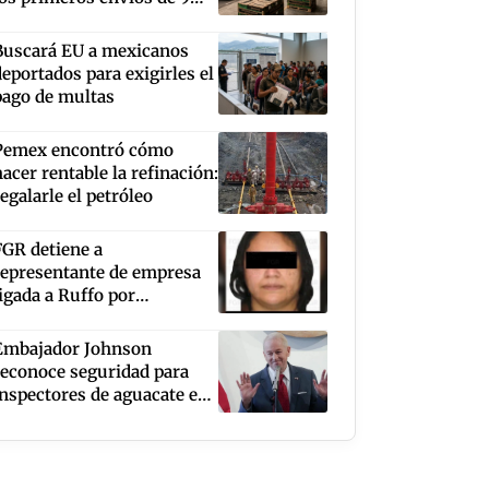
mil toneladas
Buscará EU a mexicanos
deportados para exigirles el
pago de multas
Pemex encontró cómo
hacer rentable la refinación:
egalarle el petróleo
FGR detiene a
representante de empresa
ligada a Ruffo por
contrabando de
combustible
Embajador Johnson
reconoce seguridad para
inspectores de aguacate en
Michoacán