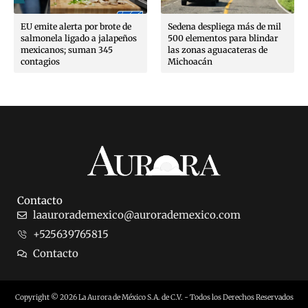
EU emite alerta por brote de
Sedena despliega más de mil
salmonela ligado a jalapeños
500 elementos para blindar
mexicanos; suman 345
las zonas aguacateras de
contagios
Michoacán
Contacto
laaurorademexico@aurorademexico.com
+525639765815
Contacto
Copyright © 2026 La Aurora de México S.A. de C.V. - Todos los Derechos Reservados