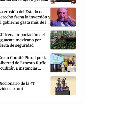
para que sigan
construyendo sus sueños
La erosión del Estado de
derecho frena la inversión y
el gobierno gasta más de lo
que ingresa: Guillermo
Ortiz
EU frena importación del
aguacate mexicano por
alerta de seguridad
Crean Comité Plural por la
Libertad de Ernesto Ruffo;
acudirán a instancias
internacionales para
isibilizar el caso
Diccionario de la 4T
(videocartón)