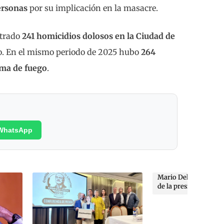
ersonas
por su implicación en la masacre.
strado
241 homicidios dolosos en la Ciudad de
go. En el mismo periodo de 2025 hubo
264
rma de fuego
.
WhatsApp
Mario Delgado y “el dinerito”
de la presidenta