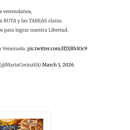
s venezolanos,
a RUTA y las TAREAS claras.
 para lograr nuestra Libertad.
n Venezuela.
pic.twitter.com/lfJXRb3Oc9
 (@MariaCorinaYA)
March 1, 2026