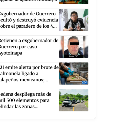
los acusa de patrocinar el
terrorismo
Exgobernador de Guerrero
ocultó y destruyó evidencia
sobre el paradero de los 43
normalistas: FGR
Detienen a exgobernador de
Guerrero por caso
Ayotzinapa
EU emite alerta por brote de
salmonela ligado a
jalapeños mexicanos;
suman 345 contagios
Sedena despliega más de
mil 500 elementos para
blindar las zonas
aguacateras de Michoacán