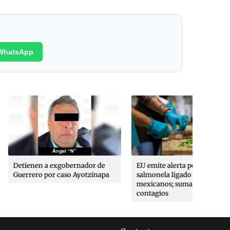
WhatsApp
exgobernador de
EU emite alerta por brote de
EU san
r caso Ayotzinapa
salmonela ligado a jalapeños
funcio
mexicanos; suman 345
aparato
contagios
patroc