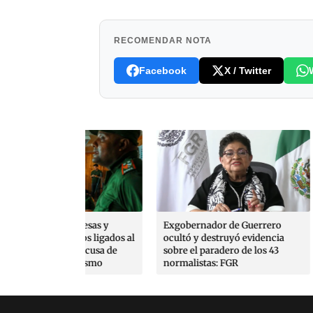
RECOMENDAR NOTA
Facebook
X / Twitter
presas y
Exgobernador de Guerrero
Detienen a 
anos ligados al
ocultó y destruyó evidencia
Guerrero po
os acusa de
sobre el paradero de los 43
rrorismo
normalistas: FGR