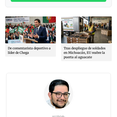
rista deportivo a
Tras despliegue de soldados
Juez manda a 
ega
en Michoacán, EU reabre la
penal de máxi
puerta al aguacate
en silla de rue
AUTOR: