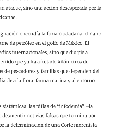
un ataque, sino una acción desesperada por la
xicanas.
dignación encendía la furia ciudadana: el daño
e de petróleo en el golfo de México. El
edios internacionales, sino que dio pie a
vertido que ya ha afectado kilómetros de
os de pescadores y familias que dependen del
iable a la flora, fauna marina y al entorno
s sistémicas: las pifias de “infodemia” –la
 desmentir noticias falsas que termina por
por la determinación de una Corte morenista